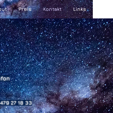
out
Preis
Kontakt
Links
efon
479 27 18 33