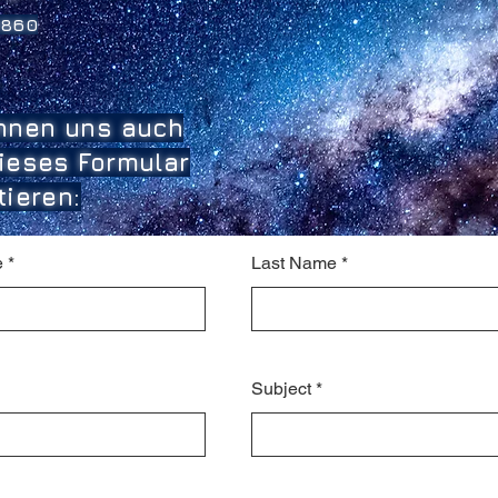
1860
nnen uns auch
ieses Formular
tieren:
e
Last Name
Subject