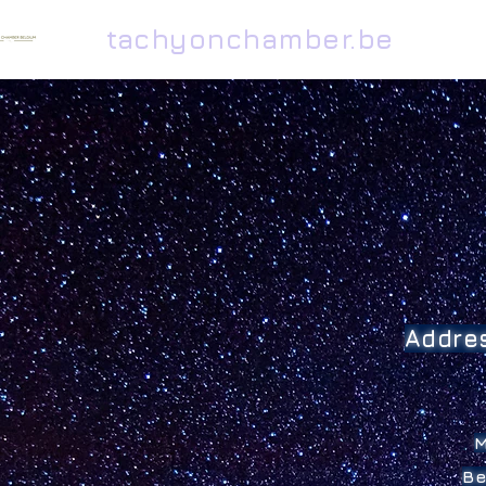
tachyonchamber.be
Addre
M
Be