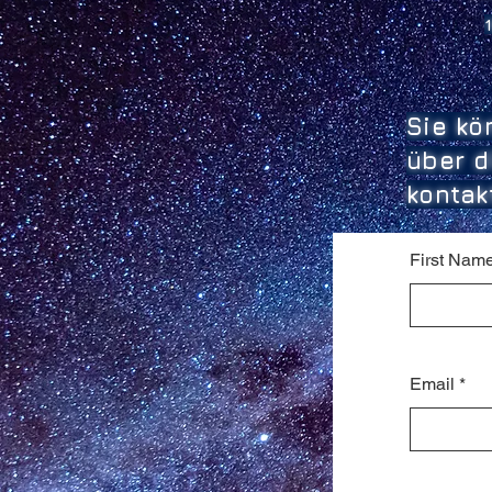
Sie kö
über d
kontak
First Nam
Email