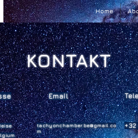
Home
Ab
KONTAKT
Tel
sse
Email
+32 
tachyonchamber.be@gmail.co
eise
m
lgium